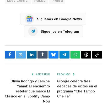
Mesa Central
Política
Prensa
Síguenos en Google News
Síguenos en Telegram
Facebook
Twitter
LinkedIn
Tumblr
Bluesky
Telegram
WhatsApp
Threads
Copia
enlac
ANTERIOR
PRÓXIMO
Olivia Rodrigo y Lamine
Giorgia celebra tres
Yamal: El encuentro
décadas de éxitos en el
estelar que marcó El
programa “Che Tempo
Clásico en el Spotify Camp
Che Fa”
Nou