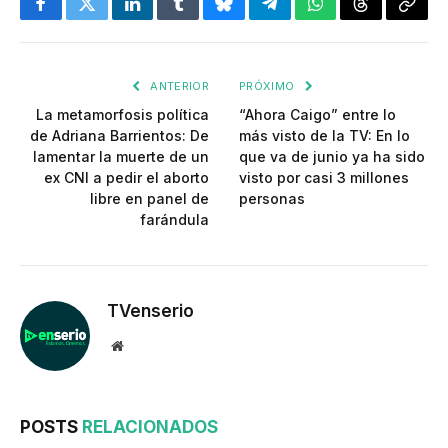
Facebook
Twitter
LinkedIn
Tumblr
Bluesky
Telegram
WhatsApp
Threads
Copia
enlac
ANTERIOR
PRÓXIMO
La metamorfosis política
“Ahora Caigo” entre lo
de Adriana Barrientos: De
más visto de la TV: En lo
lamentar la muerte de un
que va de junio ya ha sido
ex CNI a pedir el aborto
visto por casi 3 millones
libre en panel de
personas
farándula
TVenserio
Website
POSTS
RELACIONADOS