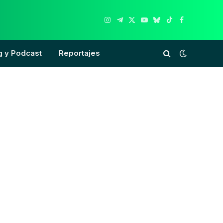
Instagram
Telegram
X
YouTube
Bluesky
TikTok
Facebook
(Twitter)
g y Podcast
Reportajes