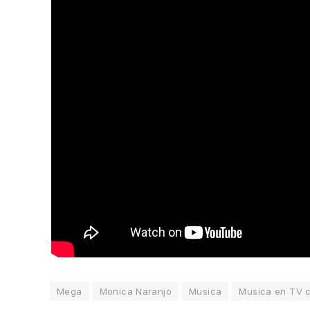
Mega
Monica Naranjo
Musica
Musica en TV c