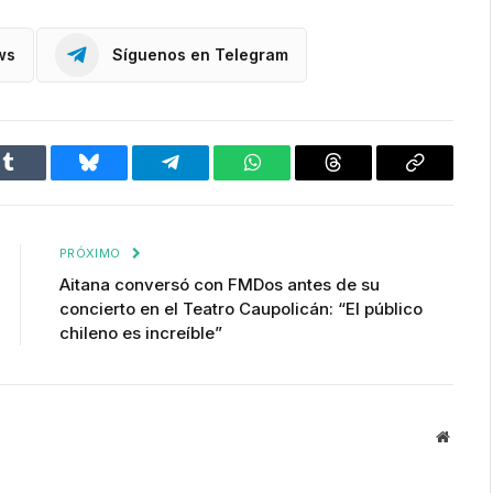
ws
Síguenos en Telegram
Tumblr
Bluesky
Telegram
WhatsApp
Threads
Copiar
enlace
PRÓXIMO
Aitana conversó con FMDos antes de su
concierto en el Teatro Caupolicán: “El público
chileno es increíble”
Websit