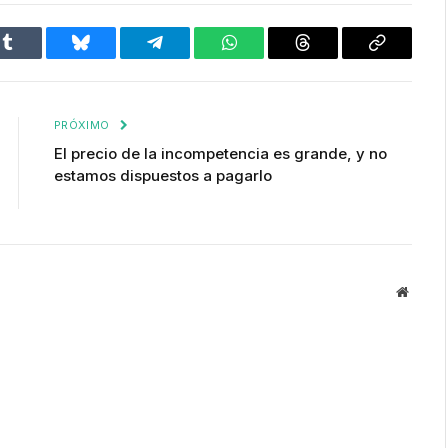
Tumblr
Bluesky
Telegram
WhatsApp
Threads
Copiar
enlace
PRÓXIMO
El precio de la incompetencia es grande, y no
estamos dispuestos a pagarlo
Websit