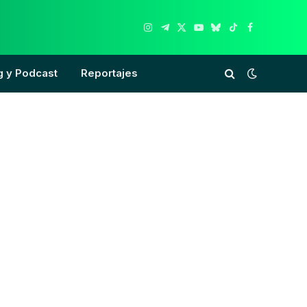
Instagram
Telegram
X
YouTube
Bluesky
TikTok
Facebook
(Twitter)
g y Podcast
Reportajes