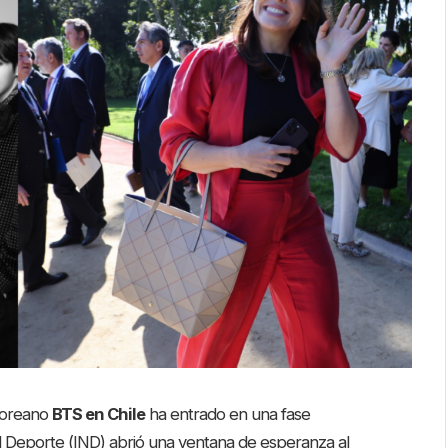
 coreano
BTS en Chile
ha entrado en una fase
del Deporte (IND) abrió una ventana de esperanza al