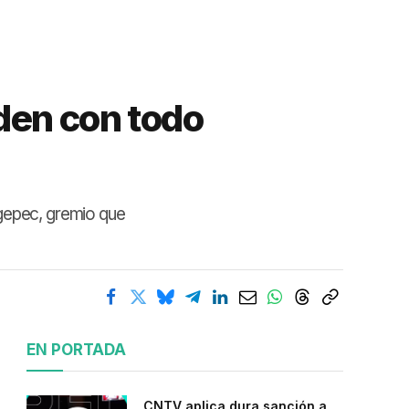
den con todo
Agepec, gremio que
EN PORTADA
CNTV aplica dura sanción a