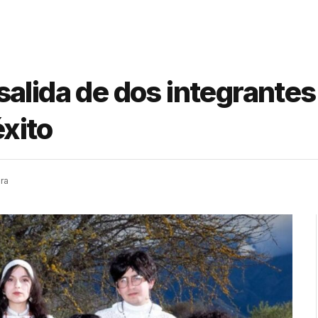
alida de dos integrantes
xito
ra