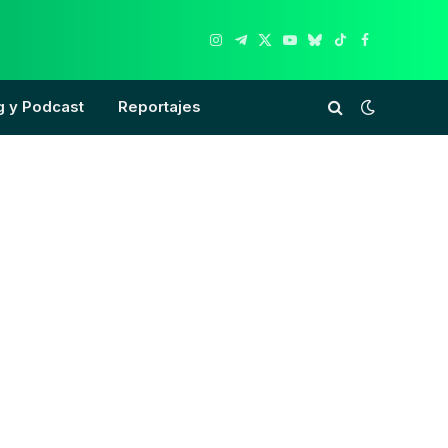
Instagram
Telegram
X
YouTube
Bluesky
TikTok
Facebook
(Twitter)
g y Podcast
Reportajes