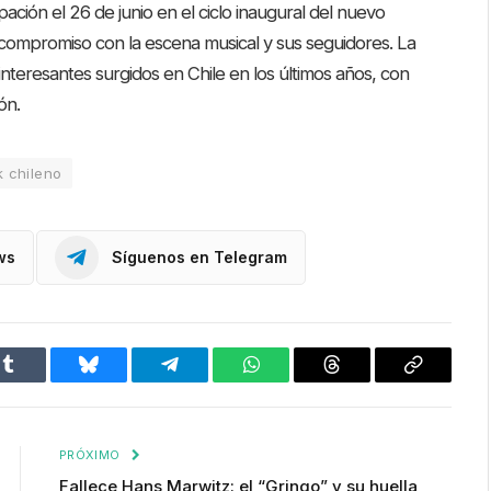
ción el 26 de junio en el ciclo inaugural del nuevo
compromiso con la escena musical y sus seguidores. La
nteresantes surgidos en Chile en los últimos años, con
ón.
 chileno
ws
Síguenos en Telegram
Tumblr
Bluesky
Telegram
WhatsApp
Threads
Copiar
enlace
PRÓXIMO
Fallece Hans Marwitz: el “Gringo” y su huella