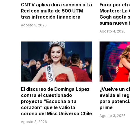
CNTV aplica dura sanción a La
Furor por el
Red con multa de 500 UTM
Montero: La 
tras infracción financiera
Gogh agota s
suma nueva f
Agosto 5, 2026
Agosto 4, 2026
El discurso de Dominga López
¿Vuelve un c
contra el cuestionado
evalúa el re
proyecto “Escucha a tu
para potenci
corazón” que le valió la
prime
corona del Miss Universo Chile
Agosto 3, 2026
Agosto 3, 2026