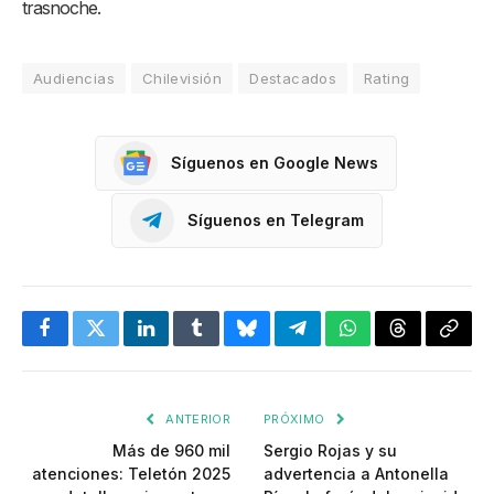
trasnoche
.
Audiencias
Chilevisión
Destacados
Rating
Síguenos en Google News
Síguenos en Telegram
Facebook
Twitter
LinkedIn
Tumblr
Bluesky
Telegram
WhatsApp
Threads
Copia
enlac
ANTERIOR
PRÓXIMO
Más de 960 mil
Sergio Rojas y su
atenciones: Teletón 2025
advertencia a Antonella