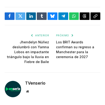
Facebook
Twitter
LinkedIn
Tumblr
Bluesky
Telegram
WhatsApp
Threads
Copia
enlac
ANTERIOR
PRÓXIMO
Jhendelyn Núñez
Los BRIT Awards
deslumbró con Yamna
confirman su regreso a
Lobos en impactante
Manchester para la
triángulo bajo la lluvia en
ceremonia de 2027
Fiebre de Baile
TVenserio
Website