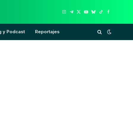
Instagram
Telegram
X
YouTube
Bluesky
TikTok
Facebook
(Twitter)
g y Podcast
Reportajes