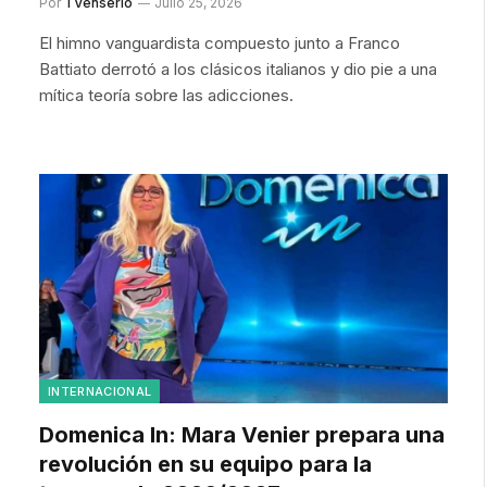
Por
TVenserio
Julio 25, 2026
El himno vanguardista compuesto junto a Franco
Battiato derrotó a los clásicos italianos y dio pie a una
mítica teoría sobre las adicciones.
INTERNACIONAL
Domenica In: Mara Venier prepara una
revolución en su equipo para la