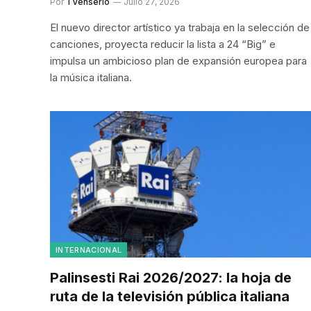
Por
TVenserio
Julio 27, 2026
El nuevo director artístico ya trabaja en la selección de
canciones, proyecta reducir la lista a 24 “Big” e
impulsa un ambicioso plan de expansión europea para
la música italiana.
INTERNACIONAL
Palinsesti Rai 2026/2027: la hoja de
ruta de la televisión pública italiana