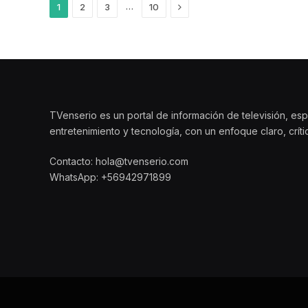
Siguiente
…
1
2
3
10
TVenserio es un portal de información de televisión, esp
entretenimiento y tecnología, con un enfoque claro, crít
Contacto: hola@tvenserio.com
WhatsApp: +56942971899