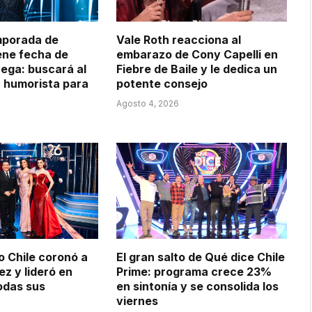
mporada de
Vale Roth reacciona al
iene fecha de
embarazo de Cony Capelli en
ega: buscará al
Fiebre de Baile y le dedica un
 humorista para
potente consejo
Agosto 4, 2026
o Chile coronó a
El gran salto de Qué dice Chile
z y lideró en
Prime: programa crece 23%
todas sus
en sintonía y se consolida los
viernes