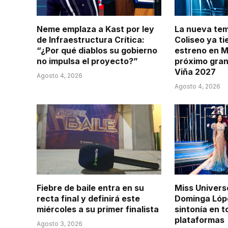
Neme emplaza a Kast por ley
La nueva te
de Infraestructura Crítica:
Coliseo ya t
“¿Por qué diablos su gobierno
estreno en M
no impulsa el proyecto?”
próximo gran
Viña 2027
Agosto 4, 2026
Agosto 4, 2026
Fiebre de baile entra en su
Miss Univers
recta final y definirá este
Dominga Lópe
miércoles a su primer finalista
sintonía en 
plataformas
Agosto 3, 2026