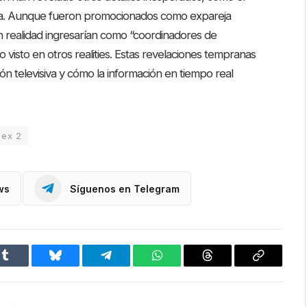
ela. Aunque fueron promocionados como expareja
n realidad ingresarían como “coordinadores de
o visto en otros realities. Estas revelaciones tempranas
n televisiva y cómo la información en tiempo real
 ex 2
ws
Síguenos en Telegram
Tumblr
Bluesky
Telegram
WhatsApp
Threads
Copiar
enlace