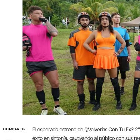
El esperado estreno de “¿Volverías Con Tu Ex? 2” 
COMPARTIR
éxito en sintonía, cautivando al público con sus 