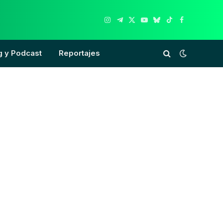
Instagram
Telegram
X
YouTube
Bluesky
TikTok
Facebook
(Twitter)
g y Podcast
Reportajes