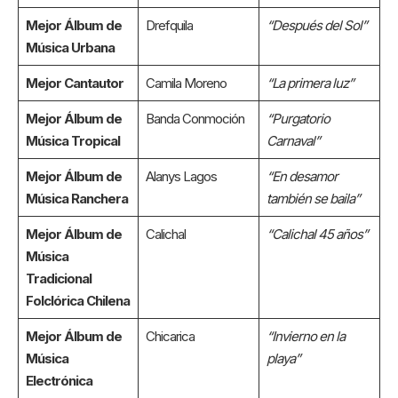
Mejor Álbum de
Drefquila
“Después del Sol”
Música Urbana
Mejor Cantautor
Camila Moreno
“La primera luz”
Mejor Álbum de
Banda Conmoción
“Purgatorio
Música Tropical
Carnaval”
Mejor Álbum de
Alanys Lagos
“En desamor
Música Ranchera
también se baila”
Mejor Álbum de
Calichal
“Calichal 45 años”
Música
Tradicional
Folclórica Chilena
Mejor Álbum de
Chicarica
“Invierno en la
Música
playa”
Electrónica