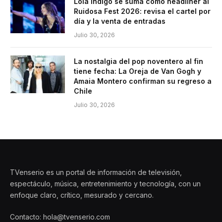
Lola Índigo se suma como headliner al
Ruidosa Fest 2026: revisa el cartel por
día y la venta de entradas
Julio 30, 2026
La nostalgia del pop noventero al fin
tiene fecha: La Oreja de Van Gogh y
Amaia Montero confirman su regreso a
Chile
Julio 30, 2026
TVenserio es un portal de información de televisión,
espectáculo, música, entretenimiento y tecnología, con un
enfoque claro, crítico, mesurado y cercano.
Contacto: hola@tvenserio.com