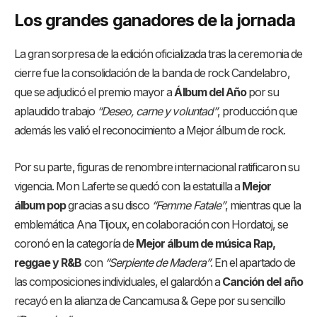
Los grandes ganadores de la jornada
La gran sorpresa de la edición oficializada tras la ceremonia de
cierre fue la consolidación de la banda de rock Candelabro,
que se adjudicó el premio mayor a
Álbum del Año
por su
aplaudido trabajo
“Deseo, carne y voluntad”
, producción que
además les valió el reconocimiento a Mejor álbum de rock.
Por su parte, figuras de renombre internacional ratificaron su
vigencia. Mon Laferte se quedó con la estatuilla a
Mejor
álbum pop
gracias a su disco
“Femme Fatale”
, mientras que la
emblemática Ana Tijoux, en colaboración con Hordatoj, se
coronó en la categoría de
Mejor álbum de música Rap,
reggae y R&B
con
“Serpiente de Madera”
. En el apartado de
las composiciones individuales, el galardón a
Canción del año
recayó en la alianza de Cancamusa & Gepe por su sencillo