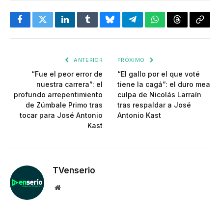
Facebook
Twitter
LinkedIn
Tumblr
Bluesky
Telegram
WhatsApp
Threads
Copia
enlac
ANTERIOR
PRÓXIMO
“Fue el peor error de
“El gallo por el que voté
nuestra carrera”: el
tiene la cagá”: el duro mea
profundo arrepentimiento
culpa de Nicolás Larraín
de Zúmbale Primo tras
tras respaldar a José
tocar para José Antonio
Antonio Kast
Kast
TVenserio
Website