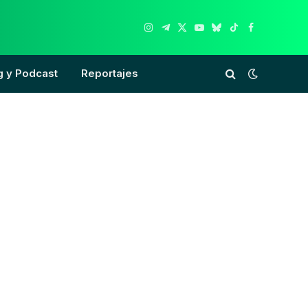
Instagram
Telegram
X
YouTube
Bluesky
TikTok
Facebook
(Twitter)
g y Podcast
Reportajes