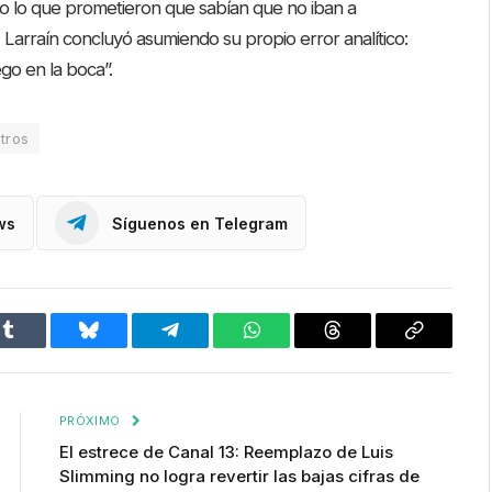
do lo que prometieron que sabían que no iban a
 Larraín concluyó asumiendo su propio error analítico:
ego en la boca”.
tros
ws
Síguenos en Telegram
Tumblr
Bluesky
Telegram
WhatsApp
Threads
Copiar
enlace
PRÓXIMO
El estrece de Canal 13: Reemplazo de Luis
Slimming no logra revertir las bajas cifras de