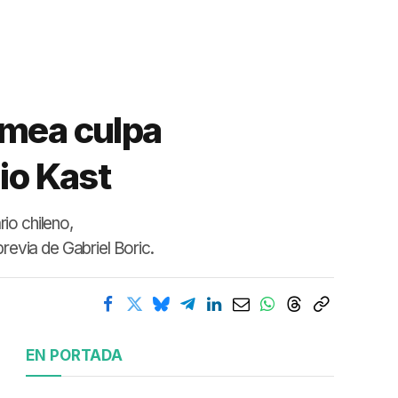
o mea culpa
io Kast
io chileno,
revia de Gabriel Boric.
EN PORTADA