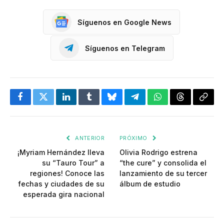
Síguenos en Google News
Síguenos en Telegram
Facebook
Twitter
LinkedIn
Tumblr
Bluesky
Telegram
WhatsApp
Threads
Copia
enlac
ANTERIOR
PRÓXIMO
¡Myriam Hernández lleva
Olivia Rodrigo estrena
su “Tauro Tour” a
“the cure” y consolida el
regiones! Conoce las
lanzamiento de su tercer
fechas y ciudades de su
álbum de estudio
esperada gira nacional