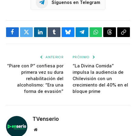
Síguenos en Telegram
Facebook
Twitter
LinkedIn
Tumblr
Bluesky
Telegram
WhatsApp
Threads
Copia
enlac
ANTERIOR
PRÓXIMO
“Piare con P” confiesa por
“La Divina Comida”
primera vez su dura
impulsa la audiencia de
rehabilitación del
Chilevisión con un
alcoholismo: “Era una
crecimiento del 40% en el
forma de evasión”
bloque prime
TVenserio
Website