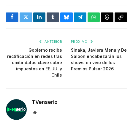
Facebook
Twitter
LinkedIn
Tumblr
Bluesky
Telegram
WhatsApp
Threads
Copia
enlac
ANTERIOR
PRÓXIMO
Gobierno recibe
Sinaka, Javiera Mena y De
rectificación en redes tras
Saloon encabezarán los
omitir datos clave sobre
shows en vivo de los
impuestos en EE.UU. y
Premios Pulsar 2026
Chile
TVenserio
Website