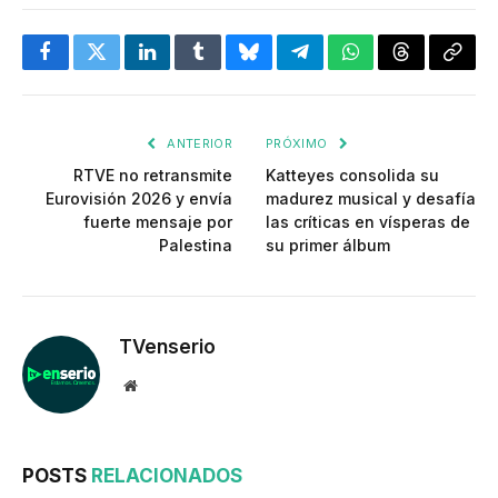
Facebook
Twitter
LinkedIn
Tumblr
Bluesky
Telegram
WhatsApp
Threads
Copia
enlac
ANTERIOR
PRÓXIMO
RTVE no retransmite
Katteyes consolida su
Eurovisión 2026 y envía
madurez musical y desafía
fuerte mensaje por
las críticas en vísperas de
Palestina
su primer álbum
TVenserio
Website
POSTS
RELACIONADOS