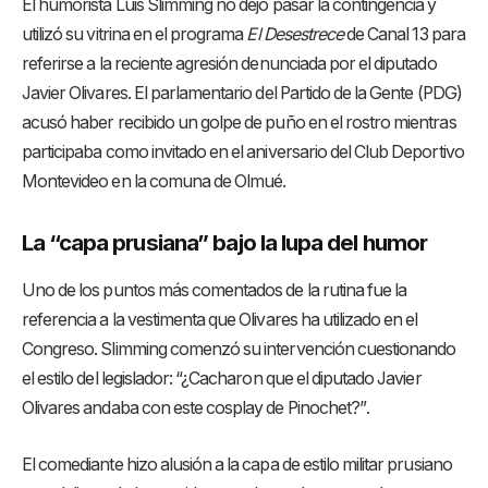
El humorista Luis Slimming no dejó pasar la contingencia y
utilizó su vitrina en el programa
El Desestrece
de Canal 13 para
referirse a la reciente agresión denunciada por el diputado
Javier Olivares
. El parlamentario del Partido de la Gente (PDG)
acusó haber recibido un golpe de puño en el rostro mientras
participaba como invitado en el aniversario del Club Deportivo
Montevideo en la comuna de Olmué
.
La “capa prusiana” bajo la lupa del humor
Uno de los puntos más comentados de la rutina fue la
referencia a la vestimenta que Olivares ha utilizado en el
Congreso
. Slimming comenzó su intervención cuestionando
el estilo del legislador: “¿Cacharon que el diputado Javier
Olivares andaba con este cosplay de Pinochet?”
.
El comediante hizo alusión a la capa de estilo militar prusiano