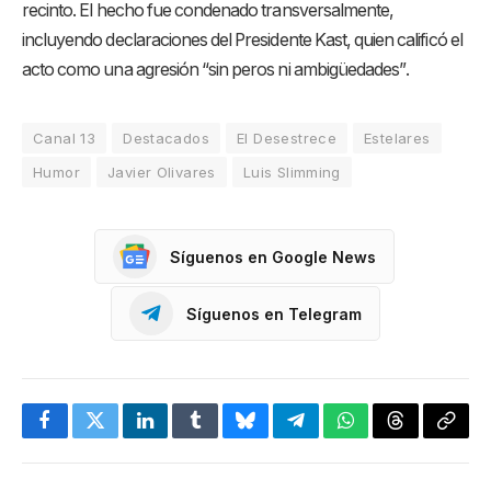
recinto
. El hecho fue condenado transversalmente,
incluyendo declaraciones del Presidente Kast, quien calificó el
acto como una agresión “sin peros ni ambigüedades”
.
Canal 13
Destacados
El Desestrece
Estelares
Humor
Javier Olivares
Luis Slimming
Síguenos en Google News
Síguenos en Telegram
Facebook
Twitter
LinkedIn
Tumblr
Bluesky
Telegram
WhatsApp
Threads
Copia
enlac