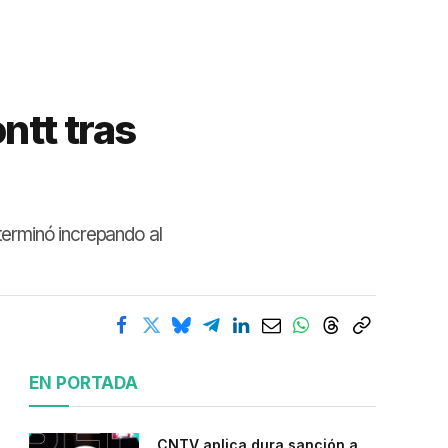
ntt tras
 terminó increpando al
EN PORTADA
CNTV aplica dura sanción a