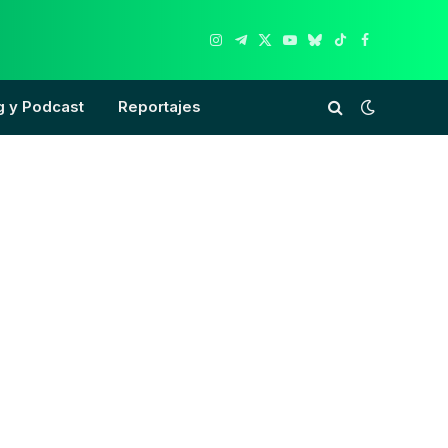
Instagram
Telegram
X
YouTube
Bluesky
TikTok
Facebook
(Twitter)
g y Podcast
Reportajes