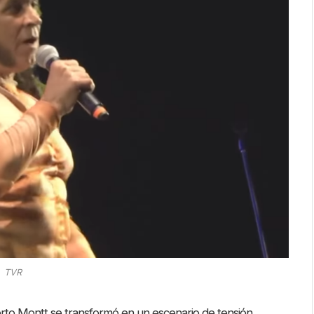
TVR
erto Montt se transformó en un escenario de tensión