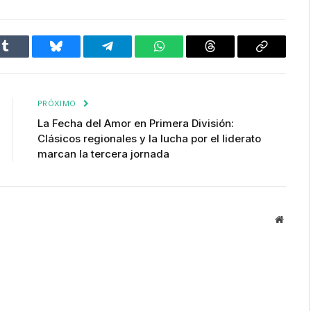
Tumblr
Bluesky
Telegram
WhatsApp
Threads
Copiar
enlace
PRÓXIMO
La Fecha del Amor en Primera División:
Clásicos regionales y la lucha por el liderato
marcan la tercera jornada
Websit