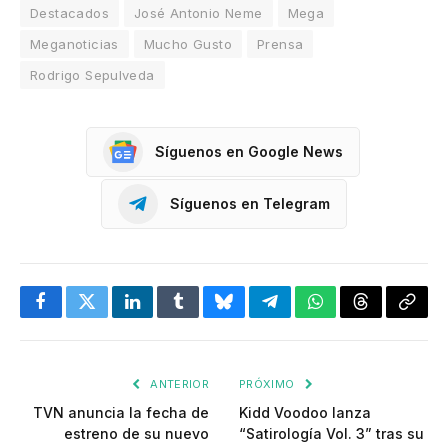
Destacados
José Antonio Neme
Mega
Meganoticias
Mucho Gusto
Prensa
Rodrigo Sepulveda
Síguenos en Google News
Síguenos en Telegram
Facebook
Twitter
LinkedIn
Tumblr
Bluesky
Telegram
WhatsApp
Threads
Copia
enlac
ANTERIOR
PRÓXIMO
TVN anuncia la fecha de
Kidd Voodoo lanza
estreno de su nuevo
“Satirología Vol. 3” tras su