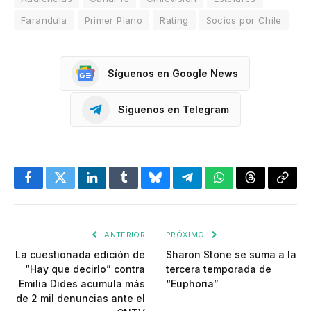
Farandula
Primer Plano
Rating
Socios por Chile
Síguenos en Google News
Síguenos en Telegram
Facebook
Twitter
LinkedIn
Tumblr
Bluesky
Telegram
WhatsApp
Threads
Copia
enlac
ANTERIOR
PRÓXIMO
La cuestionada edición de
Sharon Stone se suma a la
“Hay que decirlo” contra
tercera temporada de
Emilia Dides acumula más
“Euphoria”
de 2 mil denuncias ante el