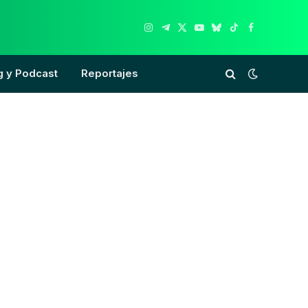
Instagram
Telegram
X
YouTube
Bluesky
TikTok
Facebook
(Twitter)
g y Podcast
Reportajes