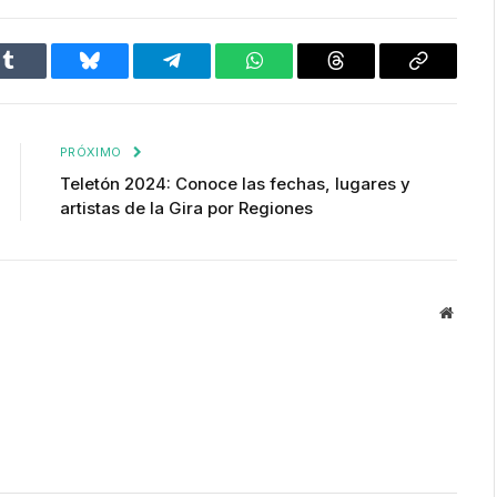
Tumblr
Bluesky
Telegram
WhatsApp
Threads
Copiar
enlace
PRÓXIMO
Teletón 2024: Conoce las fechas, lugares y
artistas de la Gira por Regiones
Websit