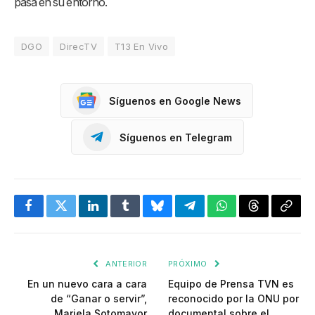
pasa en su entorno.
DGO
DirecTV
T13 En Vivo
Síguenos en Google News
Síguenos en Telegram
Facebook
Twitter
LinkedIn
Tumblr
Bluesky
Telegram
WhatsApp
Threads
Copia
enlac
ANTERIOR
PRÓXIMO
En un nuevo cara a cara
Equipo de Prensa TVN es
de “Ganar o servir”,
reconocido por la ONU por
Mariela Sotomayor
documental sobre el