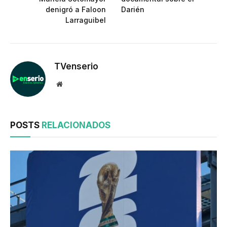
denigró a Faloon
Darién
Larraguibel
TVenserio
Website
POSTS
RELACIONADOS