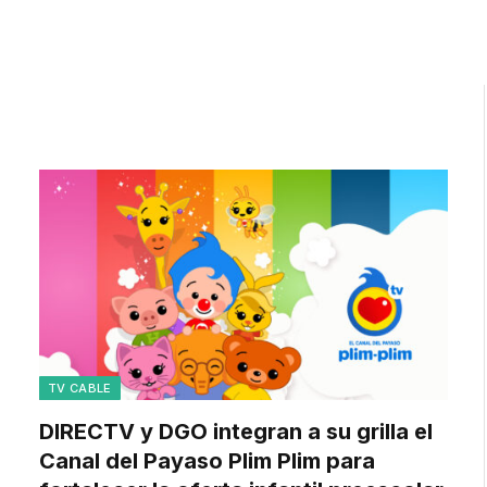
TV CABLE
DIRECTV y DGO integran a su grilla el
Canal del Payaso Plim Plim para