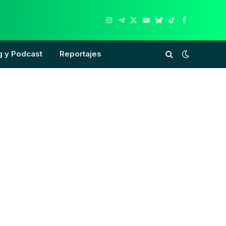
Instagram
Telegram
X
YouTube
Bluesky
TikTok
Facebook
(Twitter)
g y Podcast
Reportajes