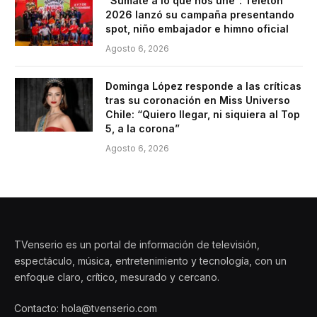
“Súmate a lo que nos une”: Teletón
2026 lanzó su campaña presentando
spot, niño embajador e himno oficial
Agosto 6, 2026
Dominga López responde a las críticas
tras su coronación en Miss Universo
Chile: “Quiero llegar, ni siquiera al Top
5, a la corona”
Agosto 6, 2026
TVenserio es un portal de información de televisión,
espectáculo, música, entretenimiento y tecnología, con un
enfoque claro, crítico, mesurado y cercano.
Contacto: hola@tvenserio.com