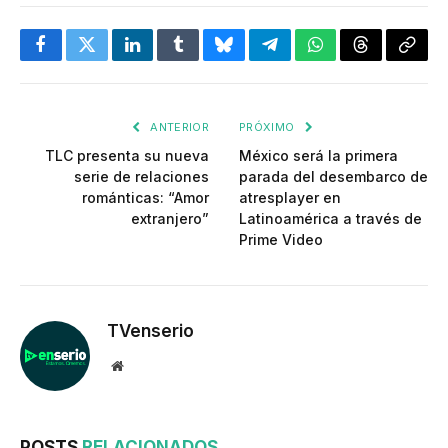
Facebook
Twitter
LinkedIn
Tumblr
Bluesky
Telegram
WhatsApp
Threads
Copia
enlac
ANTERIOR
PRÓXIMO
TLC presenta su nueva
México será la primera
serie de relaciones
parada del desembarco de
románticas: “Amor
atresplayer en
extranjero”
Latinoamérica a través de
Prime Video
TVenserio
Website
POSTS
RELACIONADOS