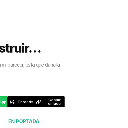
nstruir…
mi parecer, es la que daña la
Copiar
App
Threads
enlace
EN PORTADA