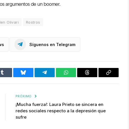
smos argumentos de un boomer.
en Olivari
Rostros
ws
Síguenos en Telegram
Tumblr
Bluesky
Telegram
WhatsApp
Threads
Copiar
enlace
PRÓXIMO
¡Mucha fuerza!: Laura Prieto se sincera en
redes sociales respecto a la depresión que
sufre