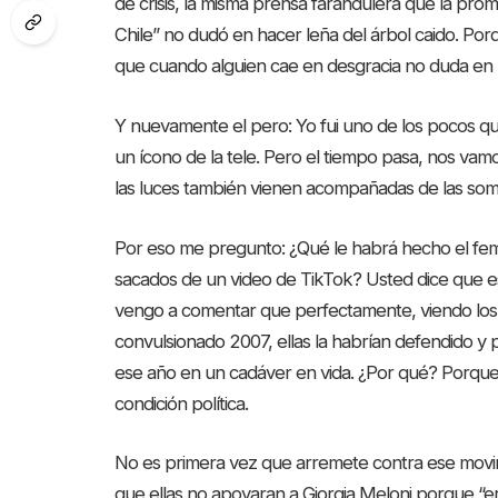
de crisis, la misma prensa farandulera que la p
Chile” no dudó en hacer leña del árbol caido. Por
que cuando alguien cae en desgracia no duda en pro
Y nuevamente el pero: Yo fui uno de los pocos que
un ícono de la tele. Pero el tiempo pasa, nos 
las luces también vienen acompañadas de las som
Por eso me pregunto: ¿Qué le habrá hecho el fem
sacados de un video de TikTok? Usted dice que es
vengo a comentar que perfectamente, viendo los 
convulsionado 2007, ellas la habrían defendido y
ese año en un cadáver en vida. ¿Por qué? Porque e
condición política.
No es primera vez que arremete contra ese movim
que ellas no apoyaran a Giorgia Meloni porque “er