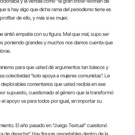
romocionaba y la vendía como “la gran show-woman de
que si hay algo que dicha rama del periodismo tiene es
fitar de ello, y más si es mujer.
 sintió empatía con su figura. Mal que mal, supo ser
vamos poniendo grandes y muchos nos damos cuenta que
bras.
inismo para que usted dé argumentos tan básicos y
a colectividad “solo apoya a mujeres comunistas”. Le
deplorables comentarios que usted recibía en ese
 por supuesto, cuestionado al género que la transformó
l apoyo va para todos por igual, sin importar su
iento. El año pasado en “Juego Textual” cuestionó
a de derecha”. Hay figuras respetables dentro de la