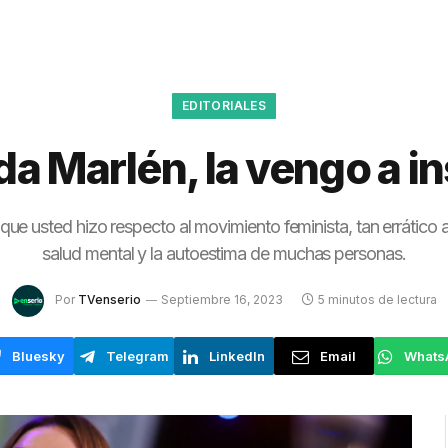
EDITORIALES
a Marlén, la vengo a i
ue usted hizo respecto al movimiento feminista, tan errático a 
salud mental y la autoestima de muchas personas.
Por
TVenserio
Septiembre 16, 2023
5 minutos de lectura
Bluesky
Telegram
LinkedIn
Email
Whats