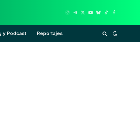
Instagram
Telegram
X
YouTube
Bluesky
TikTok
Facebook
(Twitter)
g y Podcast
Reportajes