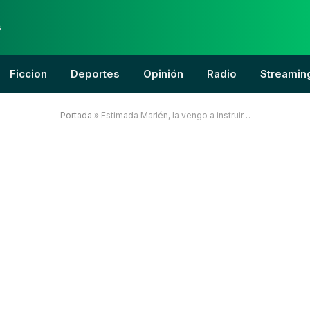
6
Ficcion
Deportes
Opinión
Radio
Streamin
Portada
»
Estimada Marlén, la vengo a instruir…