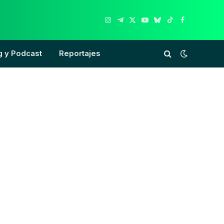
Instagram
Telegram
X
YouTube
Bluesky
TikTok
Facebook
(Twitter)
g y Podcast
Reportajes