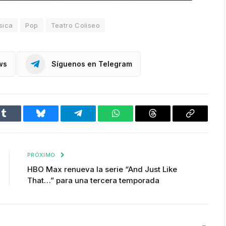
sica
Pop
Teatro Coliseo
ws
Síguenos en Telegram
Tumblr
Bluesky
Telegram
WhatsApp
Threads
Copiar
enlace
PRÓXIMO
HBO Max renueva la serie “And Just Like
That…” para una tercera temporada