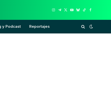
Instagram
Telegram
X
YouTube
Bluesky
TikTok
Facebook
(Twitter)
g y Podcast
Reportajes