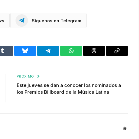
ws
Síguenos en Telegram
Tumblr
Bluesky
Telegram
WhatsApp
Threads
Copiar
enlace
PRÓXIMO
Este jueves se dan a conocer los nominados a
los Premios Billboard de la Música Latina
Websit