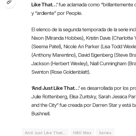
Like That…’
fue aclamada como “brillantemente di
y “ardiente” por People.
El elenco de la segunda temporada de la serie inc
Nixon (Miranda Hobbes), Kristin Davis (Charlotte
(Seema Patel), Nicole Ari Parker (Lisa Todd Wexl
(Anthony Marentino), David Eigenberg (Steve Bra
Jackson (Herbert Wexley), Niall Cunningham (Bra
Swinton (Rose Goldenblatt).
‘And Just Like That…’
es desarrollada por los pr
Julie Rottenberg, Elisa Zuritsky, Sarah Jessica Pa
and the City” fue creada por Darren Star y está b
Bushnell.
And Just Like That...
HBO Max
Series