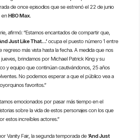
rada de once episodios que se estrenó el 22 de junio
, en
HBO Max
.
erie, afirmó: “Estamos encantados de compartir que,
And Just Like That…’
ocupa el puesto número 1 entre
de regreso más vista hasta la fecha. A medida que nos
 jueves, brindamos por Michael Patrick King y su
nco y equipo que continúan cautivándonos, 25 años
olventes. No podemos esperar a que el público vea a
yorquinos favoritos.”
“Estamos emocionados por pasar más tiempo en el
storias sobre la vida de estos personajes con los que
r estos increíbles actores.”
por Vanity Fair, la segunda temporada de
‘And Just