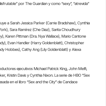
sfrutable” por The Guardian y como “sexy”, “atrevida”
luye a Sarah Jessica Parker (Carrie Bradshaw), Cynthia
 York), Sara Ramírez (Che Diaz), Sarita Choudhury
ey), Karen Pittman (Dra. Nya Wallace), Mario Cantone
dy), Evan Handler (Harry Goldenblatt), Christopher
dy Hobbes), Cathy Ang (Lily Goldenblatt) y Alexa
oductores ejecutivos Michael Patrick King, John Melfi,
rker, Kristin Davis y Cynthia Nixon. La serie de HBO “Sex
asada en el libro “Sex and the City” de Candace