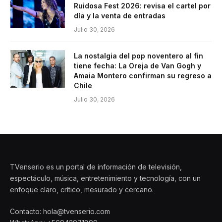
Ruidosa Fest 2026: revisa el cartel por
día y la venta de entradas
Julio 30, 2026
La nostalgia del pop noventero al fin
tiene fecha: La Oreja de Van Gogh y
Amaia Montero confirman su regreso a
Chile
Julio 30, 2026
TVenserio es un portal de información de televisión,
espectáculo, música, entretenimiento y tecnología, con un
enfoque claro, crítico, mesurado y cercano.
Contacto: hola@tvenserio.com