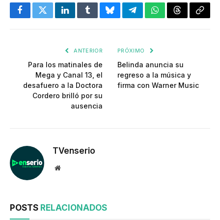
Facebook
Twitter
LinkedIn
Tumblr
Bluesky
Telegram
WhatsApp
Threads
Copia
enlac
ANTERIOR
PRÓXIMO
Para los matinales de
Belinda anuncia su
Mega y Canal 13, el
regreso a la música y
desafuero a la Doctora
firma con Warner Music
Cordero brilló por su
ausencia
TVenserio
Website
POSTS
RELACIONADOS