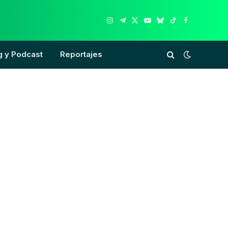
Instagram
Telegram
X
YouTube
Bluesky
TikTok
Facebook
(Twitter)
g y Podcast
Reportajes