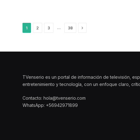
Siguiente
…
1
2
3
38
TVenserio es un portal de información de televisión, esp
entretenimiento y tecnología, con un enfoque claro, crít
Contacto: hola@tvenserio.com
WhatsApp: +56942971899