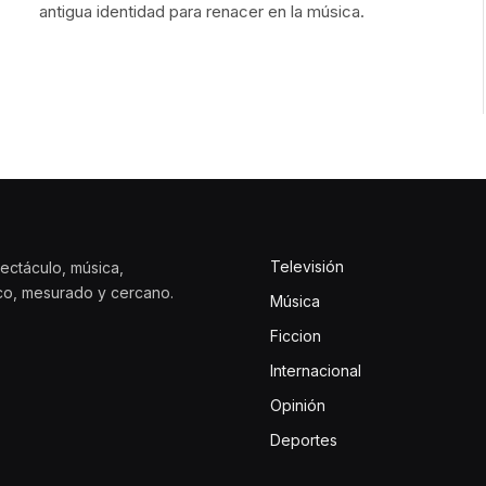
antigua identidad para renacer en la música.
Televisión
ectáculo, música,
ico, mesurado y cercano.
Música
Ficcion
Internacional
Opinión
Deportes