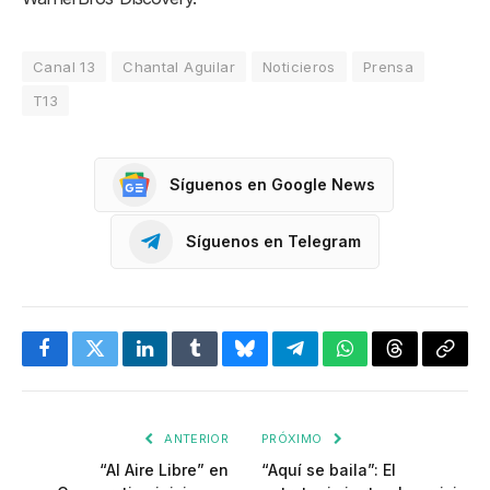
Canal 13
Chantal Aguilar
Noticieros
Prensa
T13
Síguenos en Google News
Síguenos en Telegram
Facebook
Twitter
LinkedIn
Tumblr
Bluesky
Telegram
WhatsApp
Threads
Copia
enlac
ANTERIOR
PRÓXIMO
“Al Aire Libre” en
“Aquí se baila”: El