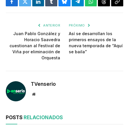
Facebook
Twitter
LinkedIn
Tumblr
Bluesky
Telegram
WhatsApp
Threads
Copia
enlac
ANTERIOR
PRÓXIMO
Juan Pablo González y
Así se desarrollan los
Horacio Saavedra
primeros ensayos de la
cuestionan al Festival de
nueva temporada de “Aquí
Viña por eliminación de
se baila”
Orquesta
TVenserio
Website
POSTS
RELACIONADOS