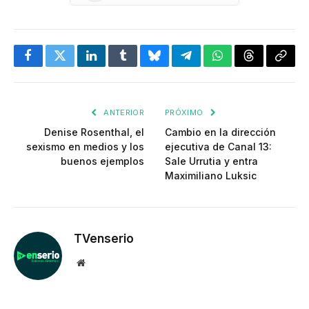
Facebook
Twitter
LinkedIn
Tumblr
Bluesky
Telegram
WhatsApp
Threads
Copia
enlac
ANTERIOR
PRÓXIMO
Denise Rosenthal, el
Cambio en la dirección
sexismo en medios y los
ejecutiva de Canal 13:
buenos ejemplos
Sale Urrutia y entra
Maximiliano Luksic
TVenserio
Website