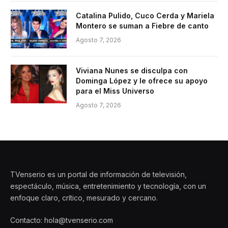
Catalina Pulido, Cuco Cerda y Mariela
Montero se suman a Fiebre de canto
Agosto 7, 2026
Viviana Nunes se disculpa con
Dominga López y le ofrece su apoyo
para el Miss Universo
Agosto 7, 2026
TVenserio es un portal de información de televisión,
espectáculo, música, entretenimiento y tecnología, con un
enfoque claro, crítico, mesurado y cercano.
Contacto: hola@tvenserio.com