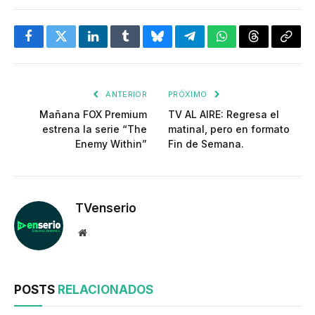
Facebook
Twitter
LinkedIn
Tumblr
Bluesky
Telegram
WhatsApp
Threads
Copia
enlac
ANTERIOR
PRÓXIMO
Mañana FOX Premium
TV AL AIRE: Regresa el
estrena la serie “The
matinal, pero en formato
Enemy Within”
Fin de Semana.
TVenserio
Website
POSTS
RELACIONADOS