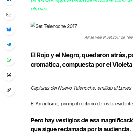
de forma íntegra. El otrora Centro Monte Carlo de 
otra vez.
Así se veía el Set 2017 de Tel
El Rojo y el Negro, quedaron atrás,
cromática, compuesta por el Violeta,
Capturas del Nuevo Telenoche, emitido el Lunes
El Amarillismo, principal reclamo de los televiden
Pero hay vestigios de esa magnificació
que sigue reclamada por la audiencia.