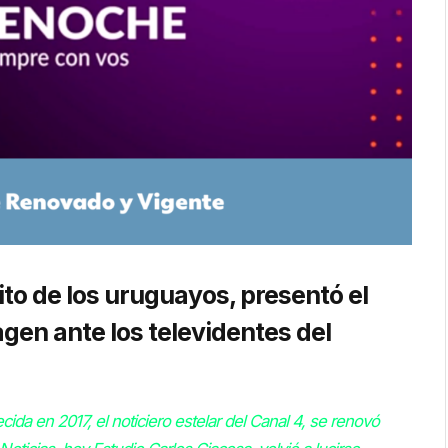
rito de los uruguayos, presentó el
gen ante los televidentes del
da en 2017, el noticiero estelar del Canal 4, se renovó