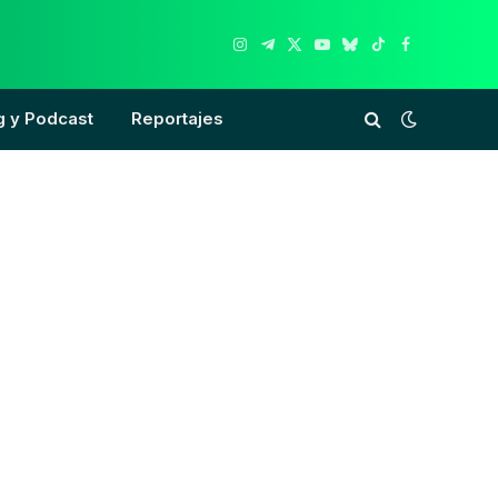
Instagram
Telegram
X
YouTube
Bluesky
TikTok
Facebook
(Twitter)
g y Podcast
Reportajes