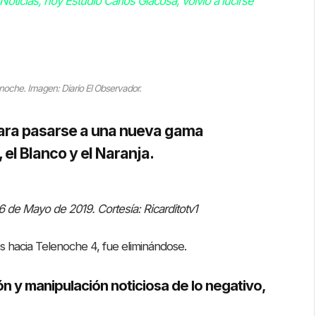
Noticias, hoy Estudio Carlos Giacosa, volvió a lucirse
enoche. Imagen: Diario El Observador.
 para pasarse a una nueva gama
 el Blanco y el Naranja.
 6 de Mayo de 2019.
Cortesía: Ricarditotv1
tes hacia Telenoche 4, fue eliminándose.
n y manipulación noticiosa de lo negativo,