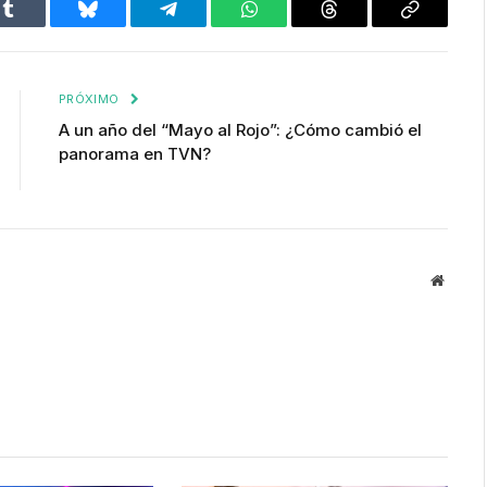
Tumblr
Bluesky
Telegram
WhatsApp
Threads
Copiar
enlace
PRÓXIMO
A un año del “Mayo al Rojo”: ¿Cómo cambió el
panorama en TVN?
Websit