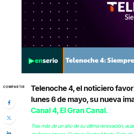
Telenoche 4, el noticiero favo
COMPARTIR
lunes 6 de mayo, su nueva ima
Canal 4, El Gran Canal.
Tras más de un año de su última renovación, acaeci