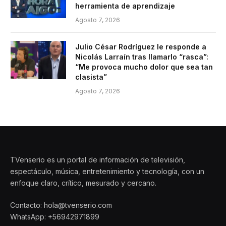
herramienta de aprendizaje
Agosto 7, 2026
Julio César Rodríguez le responde a
Nicolás Larraín tras llamarlo “rasca”:
“Me provoca mucho dolor que sea tan
clasista”
Agosto 7, 2026
TVenserio es un portal de información de televisión,
espectáculo, música, entretenimiento y tecnología, con un
enfoque claro, crítico, mesurado y cercano.
Contacto: hola@tvenserio.com
WhatsApp: +56942971899