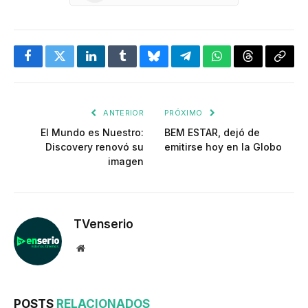
Facebook
Twitter
LinkedIn
Tumblr
Bluesky
Telegram
WhatsApp
Threads
Copia
enlac
ANTERIOR
PRÓXIMO
El Mundo es Nuestro:
BEM ESTAR, dejó de
Discovery renovó su
emitirse hoy en la Globo
imagen
TVenserio
Website
POSTS
RELACIONADOS