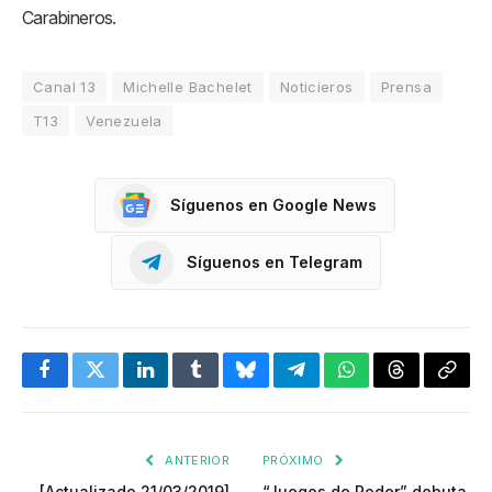
Carabineros.
Canal 13
Michelle Bachelet
Noticieros
Prensa
T13
Venezuela
Síguenos en Google News
Síguenos en Telegram
Facebook
Twitter
LinkedIn
Tumblr
Bluesky
Telegram
WhatsApp
Threads
Copia
enlac
ANTERIOR
PRÓXIMO
[Actualizado 21/03/2019]
“Juegos de Poder” debuta