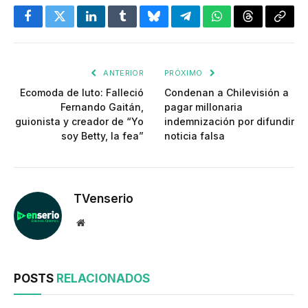
Facebook
Twitter
LinkedIn
Tumblr
Bluesky
Telegram
WhatsApp
Threads
Copia
enlac
ANTERIOR
PRÓXIMO
Ecomoda de luto: Falleció
Condenan a Chilevisión a
Fernando Gaitán,
pagar millonaria
guionista y creador de “Yo
indemnización por difundir
soy Betty, la fea”
noticia falsa
TVenserio
Website
POSTS
RELACIONADOS