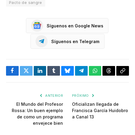
Pacto de sangre
Síguenos en Google News
Síguenos en Telegram
Facebook
Twitter
LinkedIn
Tumblr
Bluesky
Telegram
WhatsApp
Threads
Copia
enlac
ANTERIOR
PRÓXIMO
El Mundo del Profesor
Oficializan llegada de
Rossa: Un buen ejemplo
Francisca García Huidobro
de como un programa
a Canal 13
envejece bien