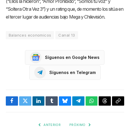
(“Ellos la hicieron”, “Amor Prohibido”, “Somos tu voz” y
“Soltera Otra Vez 3”) y un rating que, de momento los sitúa en
el tercer lugar de audiencias bajo Mega y Chilevisión.
Balances economicos
Canal 13
Síguenos en Google News
Síguenos en Telegram
Facebook
Twitter
LinkedIn
Tumblr
Bluesky
Telegram
WhatsApp
Threads
Copia
enlac
ANTERIOR
PRÓXIMO