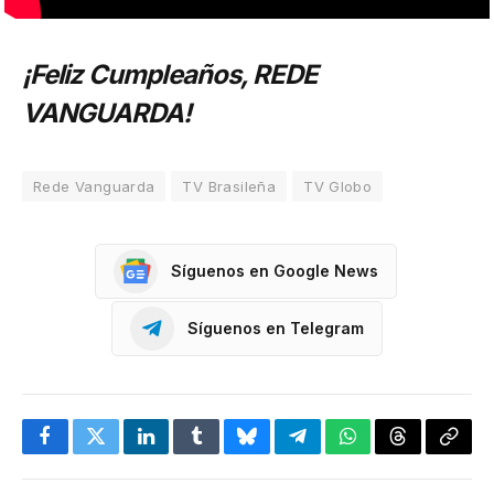
¡Feliz Cumpleaños, REDE
VANGUARDA!
Rede Vanguarda
TV Brasileña
TV Globo
Síguenos en Google News
Síguenos en Telegram
Facebook
Twitter
LinkedIn
Tumblr
Bluesky
Telegram
WhatsApp
Threads
Copia
enlac