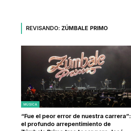
REVISANDO:
ZÚMBALE PRIMO
MÚSICA
“Fue el peor error de nuestra carrera”:
el profundo arrepentimiento de