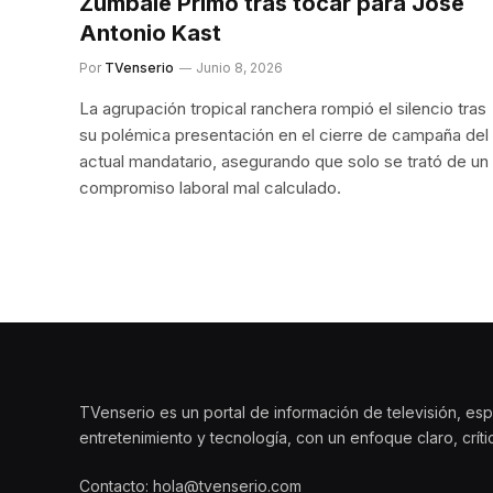
Zúmbale Primo tras tocar para José
Antonio Kast
Por
TVenserio
Junio 8, 2026
La agrupación tropical ranchera rompió el silencio tras
su polémica presentación en el cierre de campaña del
actual mandatario, asegurando que solo se trató de un
compromiso laboral mal calculado.
TVenserio es un portal de información de televisión, esp
entretenimiento y tecnología, con un enfoque claro, crít
Contacto: hola@tvenserio.com