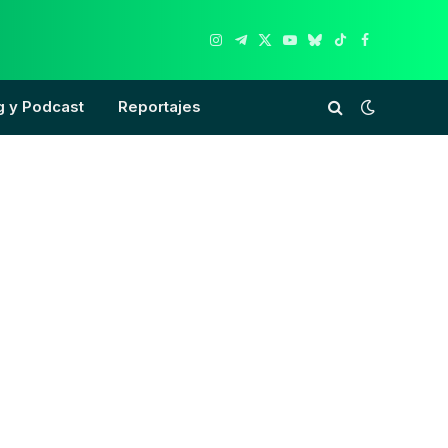
Instagram
Telegram
X
YouTube
Bluesky
TikTok
Facebook
(Twitter)
g y Podcast
Reportajes