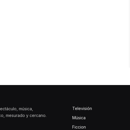
Televisión
ectáculo, música,
ico, mesurado y cercano.
Música
Ficcion