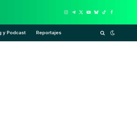
Instagram
Telegram
X
YouTube
Bluesky
TikTok
Facebook
(Twitter)
g y Podcast
Reportajes