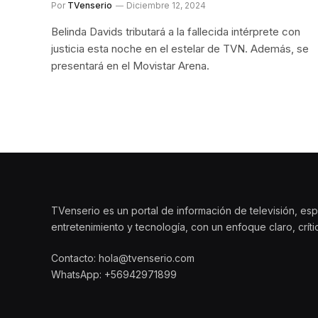
Por
TVenserio
Diciembre 12, 2024
Belinda Davids tributará a la fallecida intérprete con
justicia esta noche en el estelar de TVN. Además, se
presentará en el Movistar Arena.
TVenserio es un portal de información de televisión, esp
entretenimiento y tecnología, con un enfoque claro, crít
Contacto: hola@tvenserio.com
WhatsApp: +56942971899