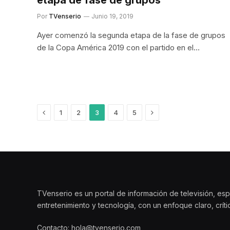
Por
TVenserio
Junio 19, 2019
Ayer comenzó la segunda etapa de la fase de grupos
de la Copa América 2019 con el partido en el…
Previous
Siguiente
1
2
3
4
5
TVenserio es un portal de información de televisión, esp
entretenimiento y tecnología, con un enfoque claro, crít
Contacto: hola@tvenserio.com