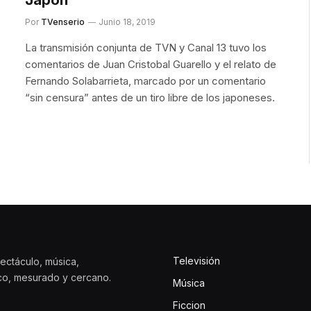
Por
TVenserio
Junio 18, 2019
La transmisión conjunta de TVN y Canal 13 tuvo los
comentarios de Juan Cristobal Guarello y el relato de
Fernando Solabarrieta, marcado por un comentario
“sin censura” antes de un tiro libre de los japoneses.
Televisión
ectáculo, música,
ico, mesurado y cercano.
Música
Ficcion