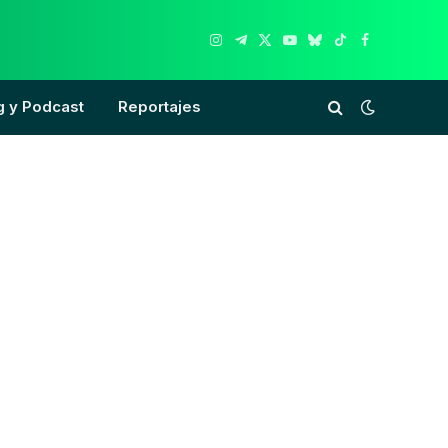
Instagram
Telegram
X
YouTube
Bluesky
TikTok
Facebook
(Twitter)
g y Podcast
Reportajes