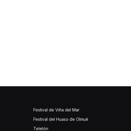
Festival de Viña del Mar
Festival del Huaso de Olmué
Teletón