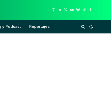
Instagram
Telegram
X
YouTube
Bluesky
TikTok
Facebook
(Twitter)
g y Podcast
Reportajes