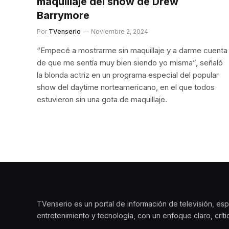
maquillaje del show de Drew
Barrymore
Por
TVenserio
Noviembre 2, 2024
“Empecé a mostrarme sin maquillaje y a darme cuenta
de que me sentía muy bien siendo yo misma”, señaló
la blonda actriz en un programa especial del popular
show del daytime norteamericano, en el que todos
estuvieron sin una gota de maquillaje.
TVenserio es un portal de información de televisión, esp
entretenimiento y tecnología, con un enfoque claro, crít