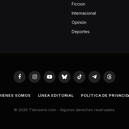
Ficcion
Internacional
Opinión
Deportes
Facebook
Instagram
YouTube
Bluesky
TikTok
Telegram
Threads
UIENES SOMOS
LÍNEA EDITORIAL
POLÍTICA DE PRIVACI
© 2026 TVenserio.com - Algunos derechos reservados.