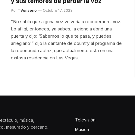
y sus temores de perder la voz
Por
TVenserio
Octubre 17, 2023
“No sabía que alguna vez volvería a recuperar mi voz.
Lo afligí, entonces, ya sabes, la ciencia abrió una
puerta y dijo: ‘Sabemos lo que te pasa, y puedes
arreglarlo'” dijo la cantante de country al programa de
la reconocida actriz, que actualmente está en una
exitosa residencia en Las Vegas.
Televisión
ectáculo, música,
ico, mesurado y cercano.
Música