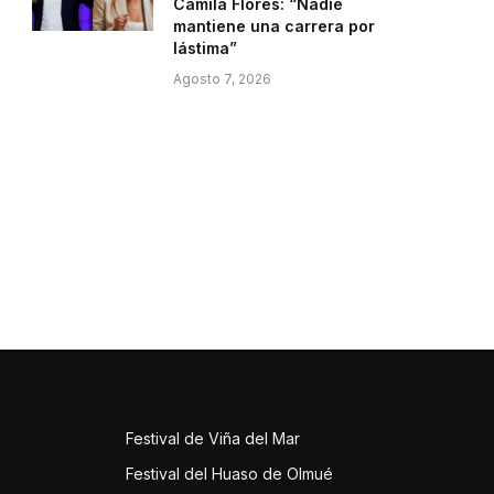
Camila Flores: “Nadie
mantiene una carrera por
lástima”
Agosto 7, 2026
Festival de Viña del Mar
Festival del Huaso de Olmué