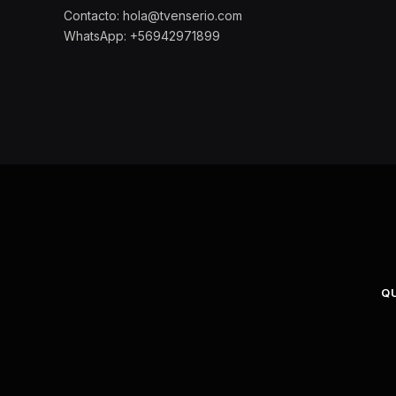
Contacto: hola@tvenserio.com
WhatsApp: +56942971899
Q