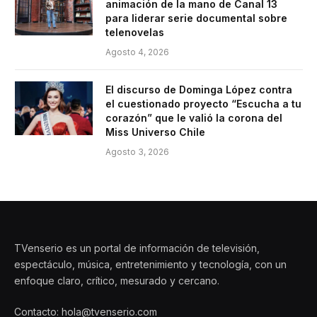
animación de la mano de Canal 13
para liderar serie documental sobre
telenovelas
Agosto 4, 2026
El discurso de Dominga López contra
el cuestionado proyecto “Escucha a tu
corazón” que le valió la corona del
Miss Universo Chile
Agosto 3, 2026
TVenserio es un portal de información de televisión,
espectáculo, música, entretenimiento y tecnología, con un
enfoque claro, crítico, mesurado y cercano.
Contacto: hola@tvenserio.com