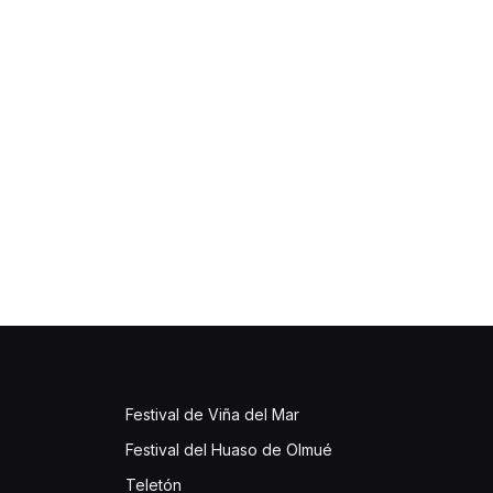
Festival de Viña del Mar
Festival del Huaso de Olmué
Teletón