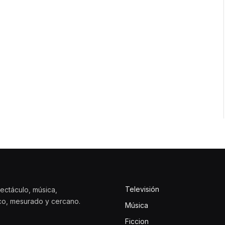
Televisión
ectáculo, música,
ico, mesurado y cercano.
Música
Ficcion