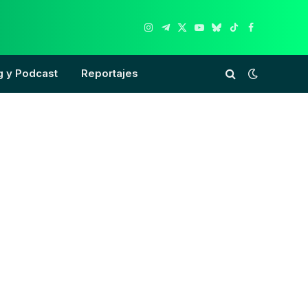
Instagram
Telegram
X
YouTube
Bluesky
TikTok
Facebook
(Twitter)
g y Podcast
Reportajes