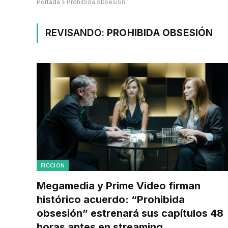
Portada
»
Prohibida obsesión
REVISANDO:
PROHIBIDA OBSESIÓN
FICCION
Megamedia y Prime Video firman
histórico acuerdo: “Prohibida
obsesión” estrenará sus capítulos 48
horas antes en streaming