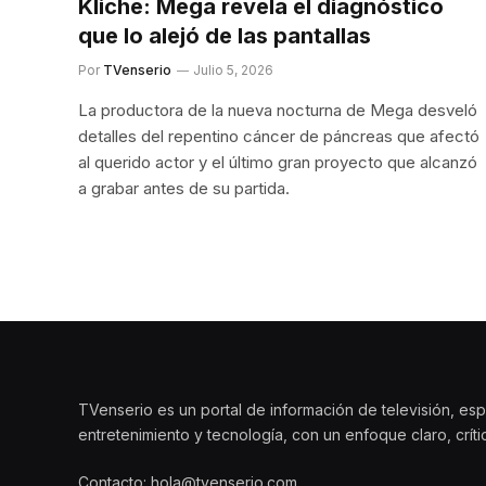
Kliche: Mega revela el diagnóstico
que lo alejó de las pantallas
Por
TVenserio
Julio 5, 2026
La productora de la nueva nocturna de Mega desveló
detalles del repentino cáncer de páncreas que afectó
al querido actor y el último gran proyecto que alcanzó
a grabar antes de su partida.
TVenserio es un portal de información de televisión, esp
entretenimiento y tecnología, con un enfoque claro, crít
Contacto: hola@tvenserio.com