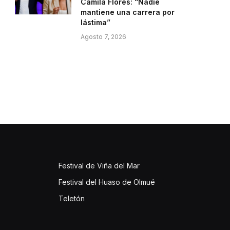
Camila Flores: “Nadie
mantiene una carrera por
lástima”
Agosto 7, 2026
Festival de Viña del Mar
Festival del Huaso de Olmué
Teletón