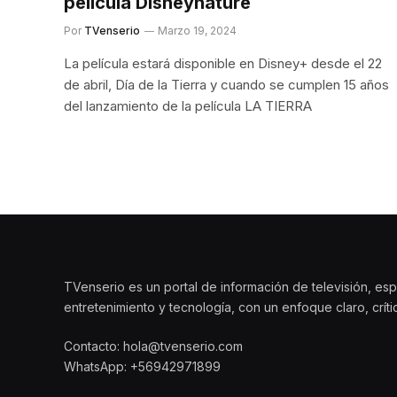
película Disneynature
Por
TVenserio
Marzo 19, 2024
La película estará disponible en Disney+ desde el 22
de abril, Día de la Tierra y cuando se cumplen 15 años
del lanzamiento de la película LA TIERRA
TVenserio es un portal de información de televisión, esp
entretenimiento y tecnología, con un enfoque claro, crít
Contacto: hola@tvenserio.com
WhatsApp: +56942971899