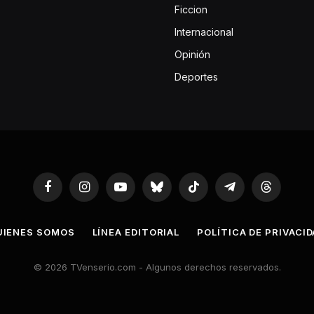
Ficcion
Internacional
Opinión
Deportes
Facebook
Instagram
YouTube
Bluesky
TikTok
Telegram
Threads
UIENES SOMOS
LÍNEA EDITORIAL
POLÍTICA DE PRIVACI
© 2026 TVenserio.com - Algunos derechos reservados.