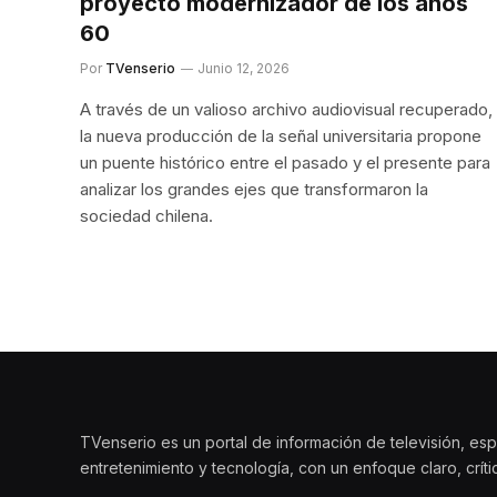
proyecto modernizador de los años
60
Por
TVenserio
Junio 12, 2026
A través de un valioso archivo audiovisual recuperado,
la nueva producción de la señal universitaria propone
un puente histórico entre el pasado y el presente para
analizar los grandes ejes que transformaron la
sociedad chilena.
TVenserio es un portal de información de televisión, esp
entretenimiento y tecnología, con un enfoque claro, crít