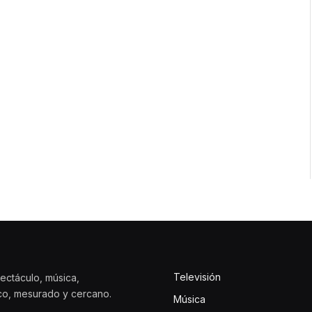
Televisión
ectáculo, música,
ico, mesurado y cercano.
Música