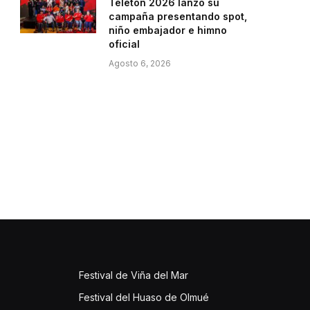
Teletón 2026 lanzó su
campaña presentando spot,
niño embajador e himno
oficial
Agosto 6, 2026
Festival de Viña del Mar
Festival del Huaso de Olmué