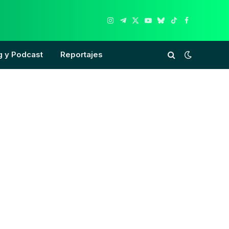
Instagram
Telegram
X
YouTube
Bluesky
TikTok
Facebook
(Twitter)
g y Podcast
Reportajes