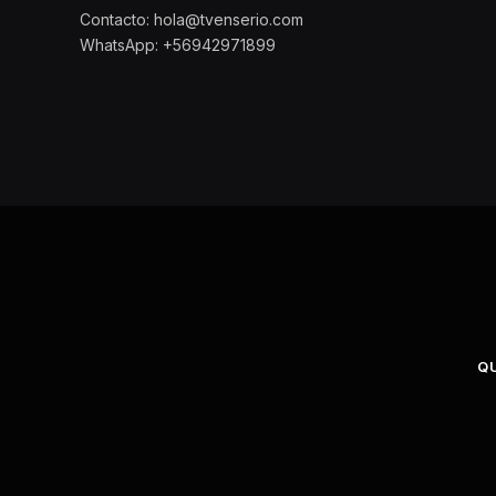
Contacto: hola@tvenserio.com
WhatsApp: +56942971899
Q