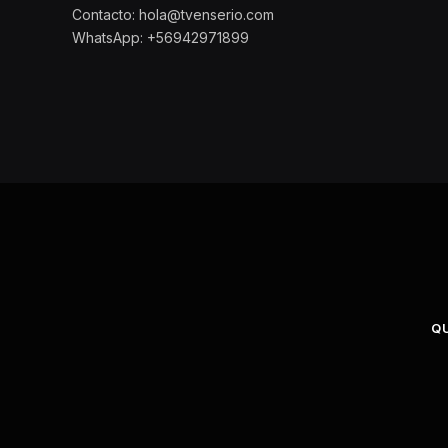
Contacto: hola@tvenserio.com
WhatsApp: +56942971899
Q