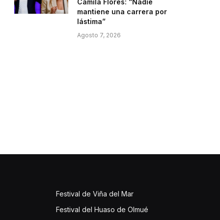
Camila Flores: “Nadie
mantiene una carrera por
lástima”
Agosto 7, 2026
Festival de Viña del Mar
Festival del Huaso de Olmué