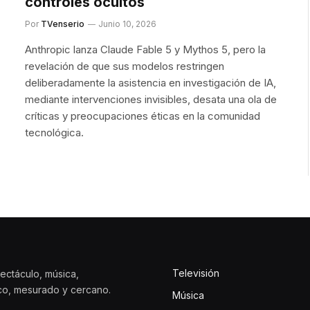
controles ocultos
Por
TVenserio
Junio 10, 2026
Anthropic lanza Claude Fable 5 y Mythos 5, pero la
revelación de que sus modelos restringen
deliberadamente la asistencia en investigación de IA,
mediante intervenciones invisibles, desata una ola de
críticas y preocupaciones éticas en la comunidad
tecnológica.
Televisión
ectáculo, música,
ico, mesurado y cercano.
Música