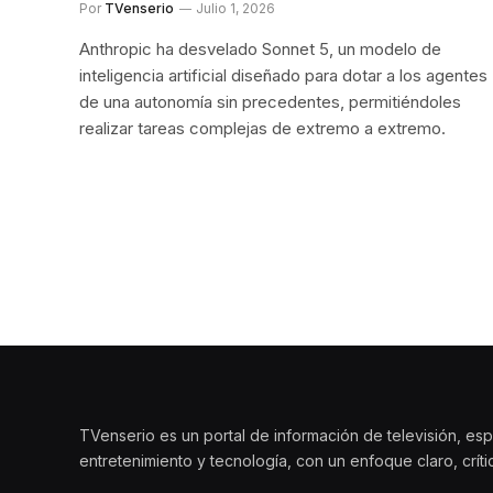
Por
TVenserio
Julio 1, 2026
Anthropic ha desvelado Sonnet 5, un modelo de
inteligencia artificial diseñado para dotar a los agentes
de una autonomía sin precedentes, permitiéndoles
realizar tareas complejas de extremo a extremo.
TVenserio es un portal de información de televisión, esp
entretenimiento y tecnología, con un enfoque claro, crít