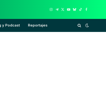
Instagram
Telegram
X
YouTube
Bluesky
TikTok
Facebook
(Twitter)
g y Podcast
Reportajes